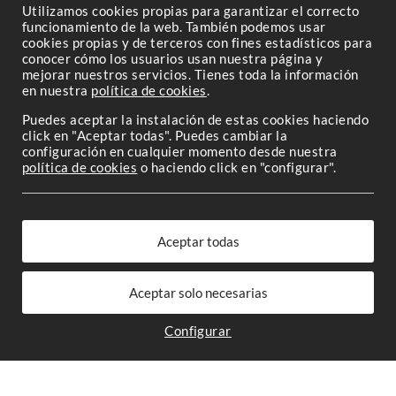
En sus restaurantes y sidrerías podrás degustar platos
Utilizamos cookies propias para garantizar el correcto
funcionamiento de la web. También podemos usar
típicos de la región, como la fabada asturiana, el cabrito al
cookies propias y de terceros con fines estadísticos para
horno y los famosos quesos locales. No olvides acompañar
conocer cómo los usuarios usan nuestra página y
tu comida con una buena sidra natural, el auténtico sabor
mejorar nuestros servicios. Tienes toda la información
en nuestra
política de cookies
.
de Asturias.
Puedes aceptar la instalación de estas cookies haciendo
click en "Aceptar todas". Puedes cambiar la
configuración en cualquier momento desde nuestra
política de cookies
o haciendo click en "configurar".
Configurar